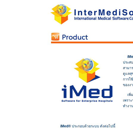
iMe
ประสบ
สามาร
ดูแลสุ
การใช
ของงา
เพิ่มค
เพราะร
ทำงาน 
iMed®
ประกอบด้วยระบบ ดังต่อไปนี้